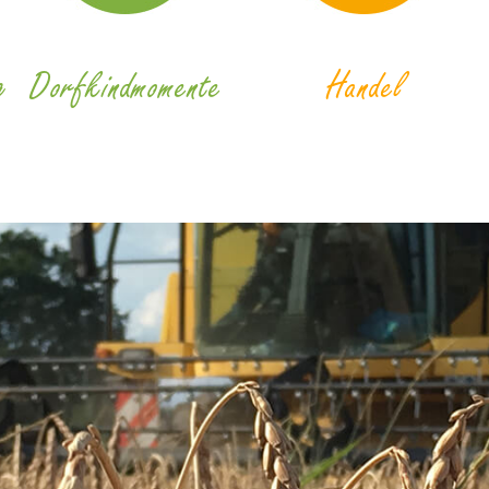
g
Dorfkindmomente
Handel