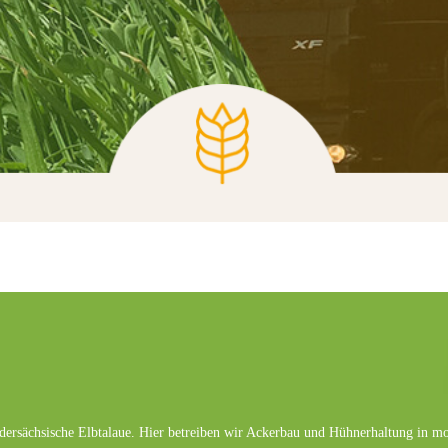
edersächsische Elbtalaue. Hier betreiben wir Ackerbau und Hühnerhaltung in m