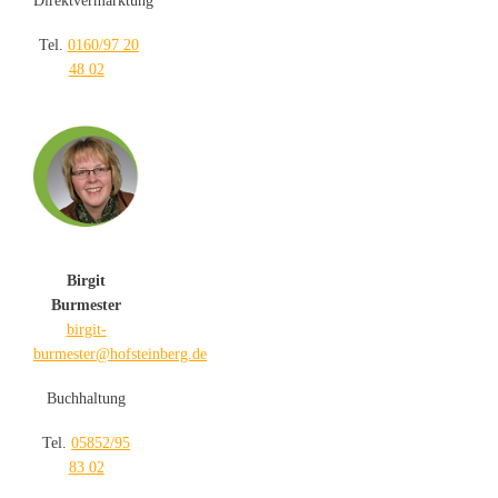
Direktvermarktung
Tel.
0160/97 20
48 02
Birgit
Burmester
birgit-
burmester@hofsteinberg.de
Buchhaltung
Tel.
05852/95
83 02